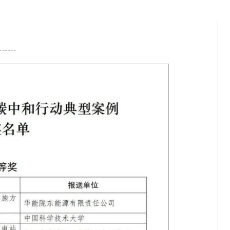
------